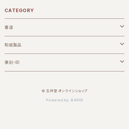
CATEGORY
書道
筆
和紙製品
小筆
墨・墨液
葉書
篆刻・印
中筆
固形墨
無地
硯
便箋
篆刻用品
© 玉林堂 オンラインショップ
大筆
朱墨
日本製
一筆箋
朱墨
紙
印材
Powered by
端渓（中国）
A6サイズ
印泥
半紙
セット商品
一字印