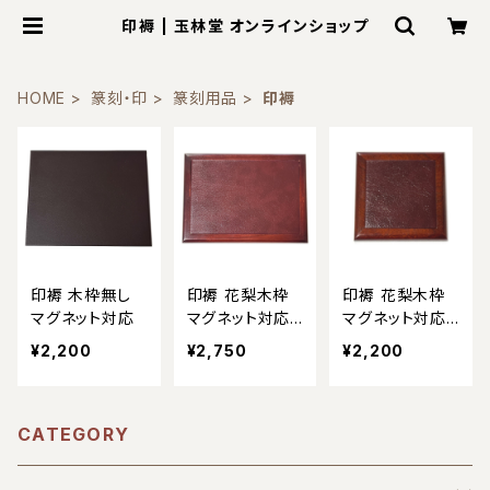
印褥 | 玉林堂 オンラインショップ
HOME
篆刻・印
篆刻用品
印褥
印褥 木枠無し
印褥 花梨木枠
印褥 花梨木枠
マグネット対応
マグネット対応
マグネット対応
中
小
¥2,200
¥2,750
¥2,200
CATEGORY