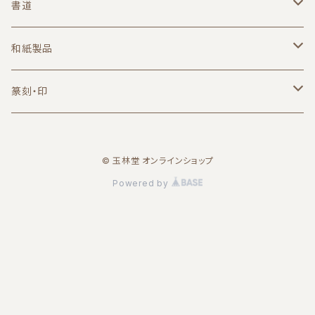
書道
筆
和紙製品
小筆
墨・墨液
葉書
篆刻・印
中筆
固形墨
無地
硯
便箋
篆刻用品
© 玉林堂 オンラインショップ
大筆
朱墨
日本製
一筆箋
朱墨
紙
印材
Powered by
端渓（中国）
A6サイズ
印泥
半紙
セット商品
一字印
印箋・印譜紙
書道セット
漢字一字印
書道用品
印矩
文鎮