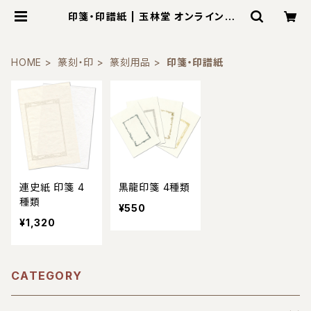
印箋・印譜紙 | 玉林堂 オンラインショ
ップ
HOME
篆刻・印
篆刻用品
印箋・印譜紙
連史紙 印箋 4
黒龍印箋 4種類
種類
¥550
¥1,320
CATEGORY