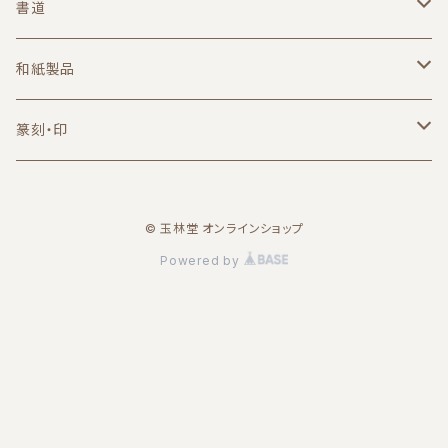
書道
筆
和紙製品
小筆
墨・墨液
葉書
篆刻・印
中筆
固形墨
無地
硯
便箋
篆刻用品
© 玉林堂 オンラインショップ
大筆
朱墨
日本製
一筆箋
朱墨
紙
印材
Powered by
端渓（中国）
A6サイズ
印泥
半紙
セット商品
一字印
印箋・印譜紙
書道セット
漢字一字印
書道用品
印矩
文鎮