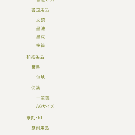
書道用品
文鎮
墨池
墨床
筆筒
和紙製品
葉書
無地
便箋
一筆箋
A6サイズ
篆刻・印
篆刻用品