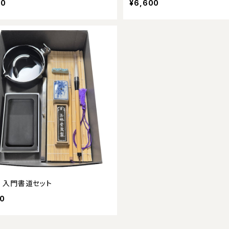
00
¥6,600
 入門書道セット
00