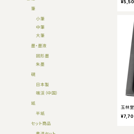
¥5,5
筆
小筆
中筆
大筆
墨・墨液
固形墨
朱墨
硯
日本製
端渓（中国）
紙
玉林堂
半紙
¥7,7
セット商品
書道セット