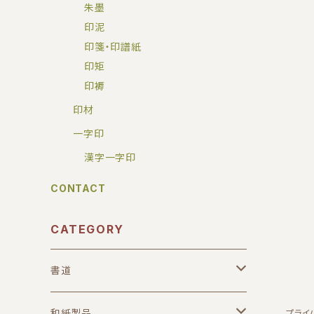
朱墨
印泥
印箋・印譜紙
印矩
印褥
印材
一字印
漢字一字印
CONTACT
CATEGORY
書道
筆
和紙製品
プライ