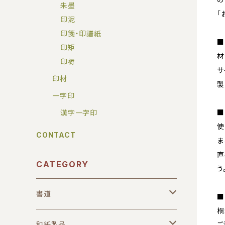
朱墨
「
印泥
印箋・印譜紙
■
印矩
材
印褥
サ
印材
製
一字印
■
漢字一字印
使
CONTACT
ま
直
CATEGORY
う
書道
■
桐
筆
和紙製品
ご