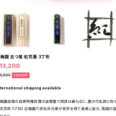
梅園 五つ星 紅花墨 3丁形
13,200
16,500
20%OFF
ternational shipping available
梅園自慢の自家特種採煙の油煙墨で用途は最も広く、墨の代名詞と称せ
文四年（1739）古梅園六世松井元泰が官許を得て長崎に赴き、清国の
ひとつ。