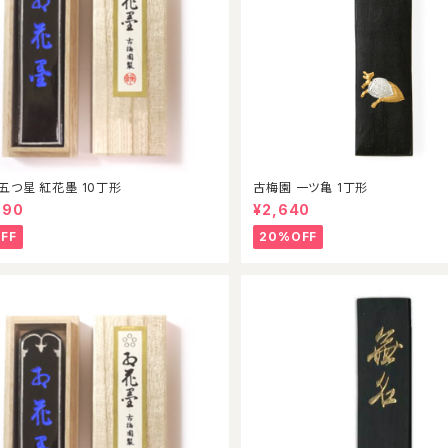
五つ星 紅花墨 10丁形
古梅園 一ツ亀 1丁形
590
¥2,640
FF
20%OFF