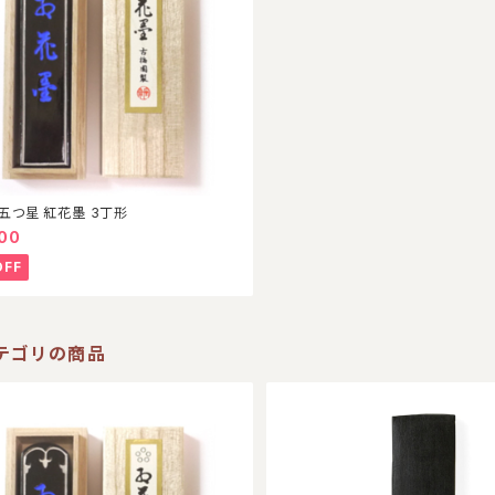
五つ星 紅花墨 3丁形
200
OFF
テゴリの商品