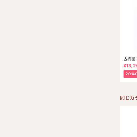
墨床
筆筒
古梅園 
¥13,
20%
同じカ