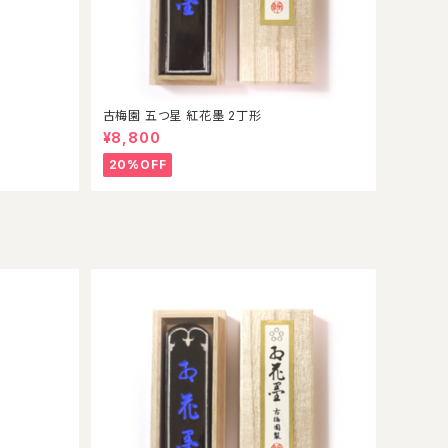
古梅園 五つ星 紅花墨 2丁形
¥8,800
20%OFF