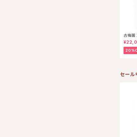
古梅園 
¥22,
20%
セール