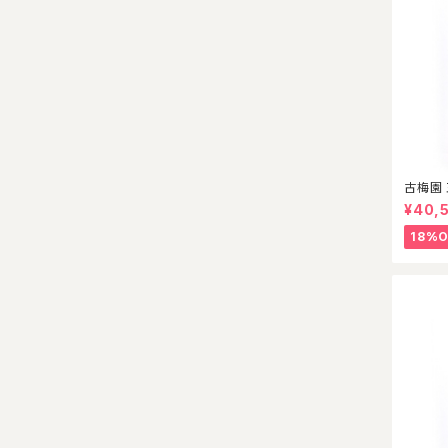
古梅園 
¥40,
18%O