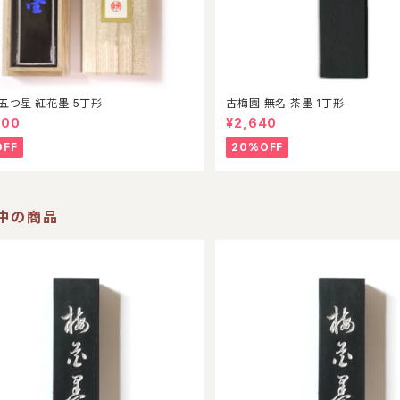
五つ星 紅花墨 5丁形
古梅園 無名 茶墨 1丁形
000
¥2,640
OFF
20%OFF
中の商品