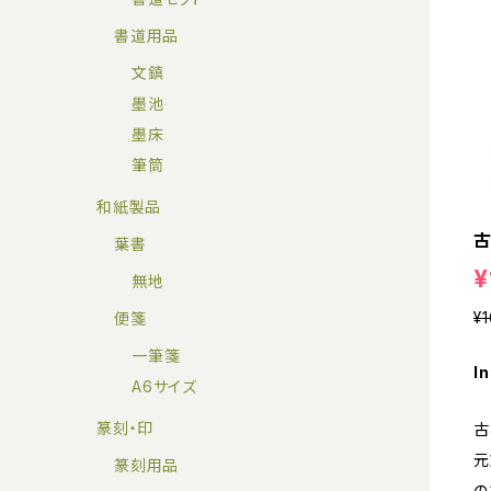
書道用品
文鎮
墨池
墨床
筆筒
和紙製品
古
葉書
¥
無地
¥
便箋
一筆箋
In
A6サイズ
篆刻・印
古
元
篆刻用品
の