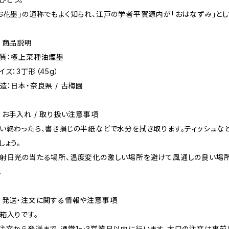
お花墨」の通称でもよく知られ、江戸の学者平賀源内が「おはなずみ」とし
 商品説明
質：極上菜種油煙墨
イズ：3丁形（45g）
造：日本・奈良県 / 古梅園
 お手入れ / 取り扱い注意事項
い終わったら、書き損じの半紙などで水分を拭き取ります。ティッシュ
しょう。
射日光の当たる場所、温度変化の激しい場所を避けて風通しの良い場所
。
 発送・注文に関する情報や注意事項
箱入りです。
注文から発送まで、通常1～3営業日以内に行います。大口の注文は事前