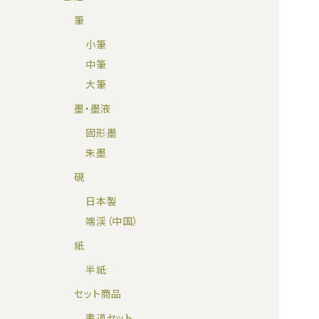
筆
小筆
中筆
大筆
墨・墨液
固形墨
朱墨
硯
日本製
端渓（中国）
紙
半紙
セット商品
書道セット