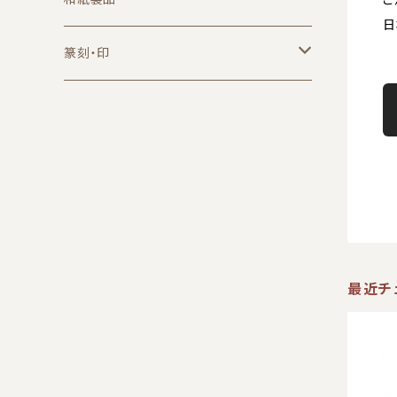
日
小筆
墨・墨液
葉書
篆刻・印
中筆
固形墨
無地
硯
便箋
篆刻用品
大筆
朱墨
日本製
一筆箋
朱墨
紙
印材
端渓（中国）
A6サイズ
印泥
半紙
セット商品
一字印
印箋・印譜紙
書道セット
漢字一字印
書道用品
最近チ
印矩
文鎮
印褥
墨池