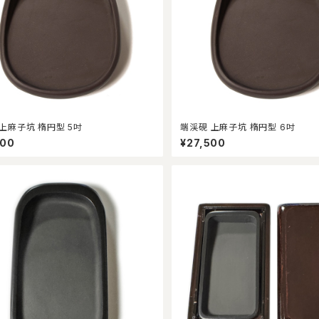
上麻子坑 楕円型 5吋
端渓硯 上麻子坑 楕円型 6吋
800
¥27,500