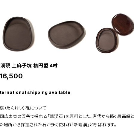
渓硯 上麻子坑 楕円型 4吋
16,500
ternational shipping available
渓（たんけい）硯について
国広東省の渓谷で採れる「端渓石」を原料とした、唐代から続く最高峰
た場所から採掘された石が多く使われ「新端渓」と呼ばれます。