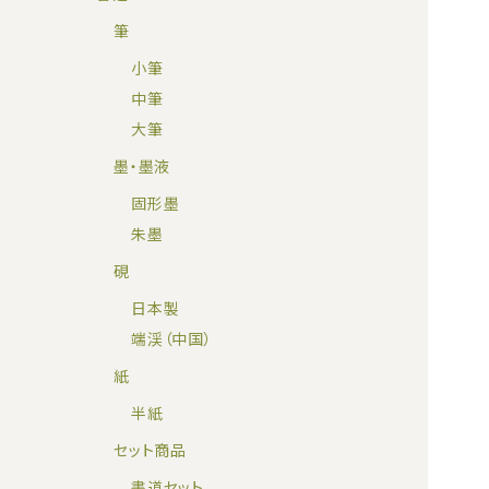
筆
小筆
中筆
大筆
墨・墨液
固形墨
朱墨
硯
日本製
端渓（中国）
紙
半紙
セット商品
書道セット