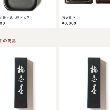
雄勝 玄昌石硯 四五平
万葉硯 四二寸
800
¥6,600
中の商品