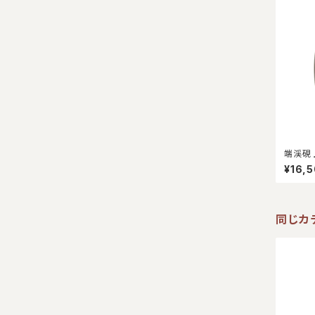
墨床
筆筒
端渓硯 
¥16,
同じカ