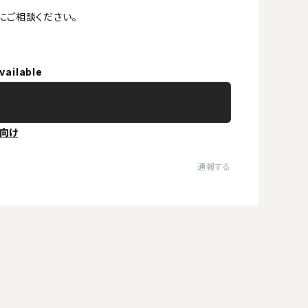
にご相談ください。
vailable
向け
通報する