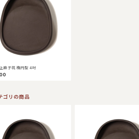
上麻子坑 楕円型 4吋
500
テゴリの商品