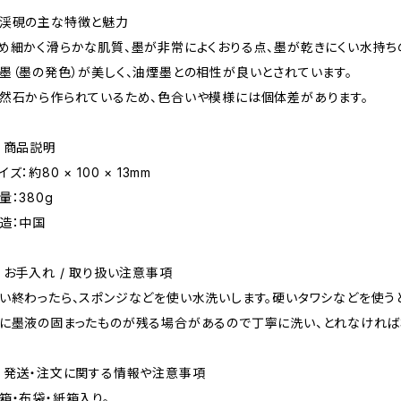
渓硯の主な特徴と魅力
め細かく滑らかな肌質、墨が非常によくおりる点、墨が乾きにくい水持ち
墨（墨の発色）が美しく、油煙墨との相性が良いとされています。
然石から作られているため、色合いや模様には個体差があります。
 商品説明
イズ：約80 × 100 × 13mm
量：380g
造：中国
 お手入れ / 取り扱い注意事項
い終わったら、スポンジなどを使い水洗いします。硬いタワシなどを使う
に墨液の固まったものが残る場合があるので丁寧に洗い、とれなければ
 発送・注文に関する情報や注意事項
箱・布袋・紙箱入り。