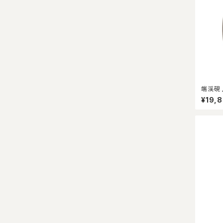
端渓硯 
¥19,