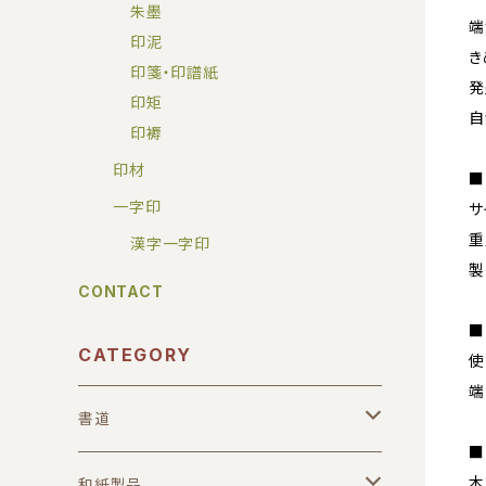
朱墨
端
印泥
き
印箋・印譜紙
発
印矩
自
印褥
印材
■
一字印
サ
重
漢字一字印
製
CONTACT
■
CATEGORY
使
端
書道
■
木
筆
和紙製品