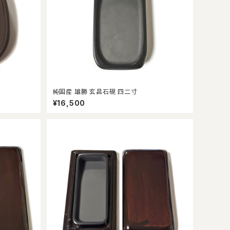
純国産 雄勝 玄昌石硯 四二寸
¥16,500