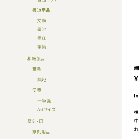
書道用品
文鎮
墨池
墨床
筆筒
和紙製品
端
葉書
¥
無地
便箋
In
一筆箋
A6サイズ
端
中
篆刻・印
れ
篆刻用品