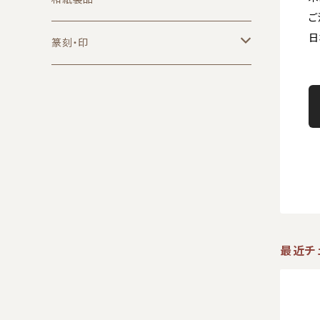
ご
日
小筆
墨・墨液
葉書
篆刻・印
中筆
固形墨
無地
硯
便箋
篆刻用品
大筆
朱墨
日本製
一筆箋
朱墨
紙
印材
端渓（中国）
A6サイズ
印泥
半紙
セット商品
一字印
印箋・印譜紙
書道セット
漢字一字印
書道用品
印矩
最近チ
文鎮
印褥
墨池