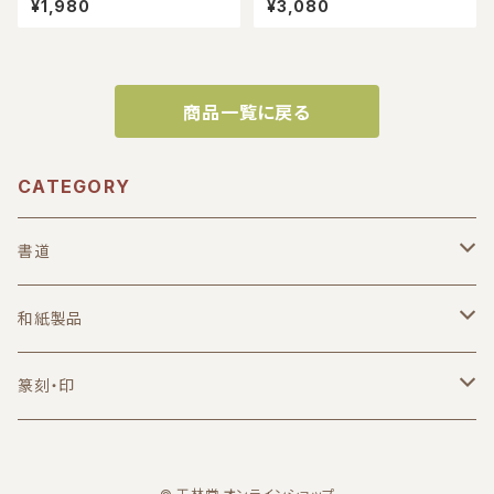
¥1,980
¥3,080
商品一覧に戻る
CATEGORY
書道
筆
和紙製品
小筆
墨・墨液
葉書
篆刻・印
中筆
固形墨
無地
硯
便箋
篆刻用品