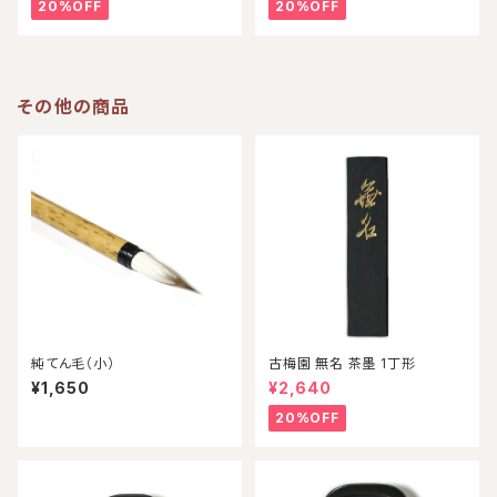
20%OFF
20%OFF
その他の商品
純てん毛（小）
古梅園 無名 茶墨 1丁形
¥1,650
¥2,640
20%OFF