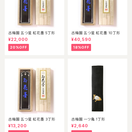
古梅園 五つ星 紅花墨 5丁形
古梅園 五つ星 紅花墨 10丁形
¥22,000
¥40,590
20%OFF
18%OFF
古梅園 五つ星 紅花墨 3丁形
古梅園 一ツ亀 1丁形
¥13,200
¥2,640