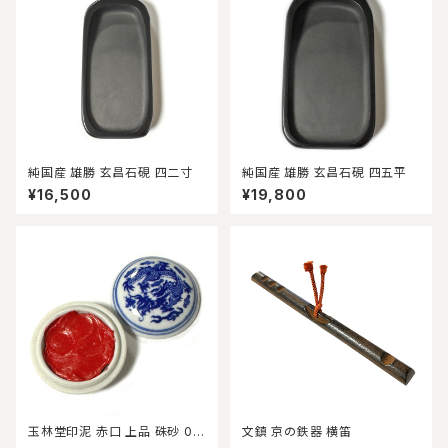
純国産 雄勝 玄昌石硯 四二寸
純国産 雄勝 玄昌石硯 四五平
¥16,500
¥19,800
玉林堂印泥 赤口 上品 硃砂 0.2
文鎮 京の鉄器 横笛
両装