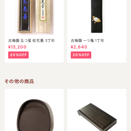
古梅園 五つ星 紅花墨 3丁形
古梅園 一ツ亀 1丁形
¥13,200
¥2,640
20%OFF
20%OFF
その他の商品