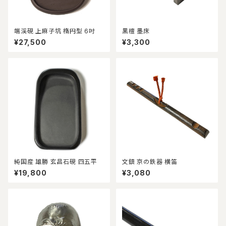
端渓硯 上麻子坑 楕円型 6吋
黒檀 墨床
¥27,500
¥3,300
純国産 雄勝 玄昌石硯 四五平
文鎮 京の鉄器 横笛
¥19,800
¥3,080