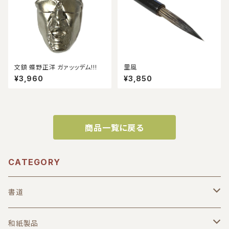
文鎮 蝶野正洋 ガァッッデム!!!
里風
¥3,960
¥3,850
商品一覧に戻る
CATEGORY
書道
筆
和紙製品